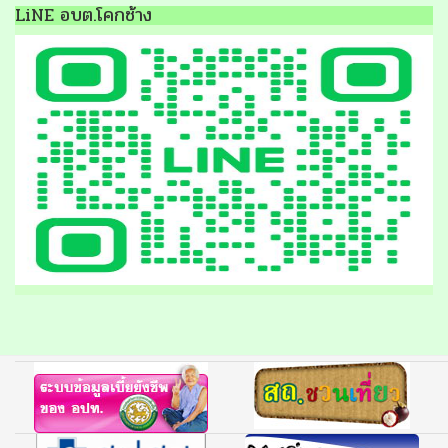
LiNE อบต.โคกช้าง